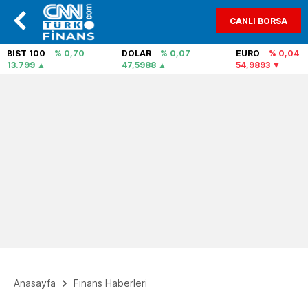
CANLI BORSA
BIST 100
% 0,70
DOLAR
% 0,07
EURO
% 0,04
13.799
47,5988
54,9893
Anasayfa
Finans Haberleri