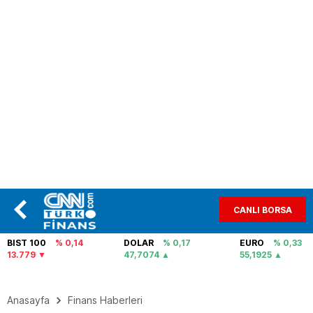
CANLI BORSA
BIST 100
% 0,14
DOLAR
% 0,17
EURO
% 0,33
13.779
47,7074
55,1925
Anasayfa
Finans Haberleri